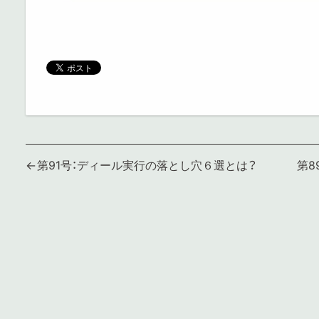
投
第91号：ディール実行の落とし穴６選とは？
第8
稿
ナ
ビ
ゲ
ー
シ