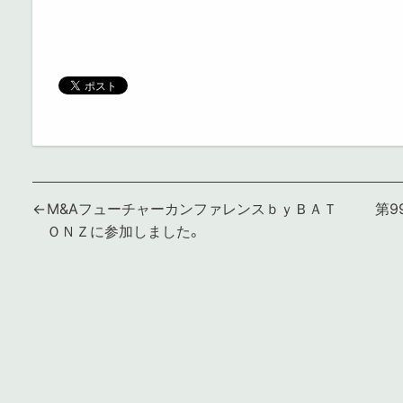
投
M&AフューチャーカンファレンスｂｙＢＡＴ
第9
ＯＮＺに参加しました。
稿
ナ
ビ
ゲ
ー
シ